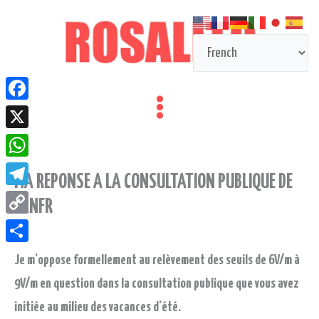
Aller
au
contenu
Facebook
X
WhatsApp
MA REPONSE A LA CONSULTATION PUBLIQUE DE
Telegram
L’ANFR
Copy
Link
Partager
Je m’oppose formellement au relèvement des seuils de 6V/m à
9V/m en question dans la consultation publique que vous avez
initiée au milieu des vacances d’été.