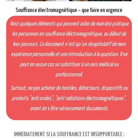
Souffrance électromagnétique – que faire en urgence
Voici quelques éléments qui peuvent aider de manière pratique
les personnes en souffrance éléctromagnétique, au début de
leur parcours. Ce document n’est qu’un récapitulatif de mon
expérience personnelle et une introduction à la question. Il ne
peut en aucun cas se substituer à un avis médical ou
professionnel.
Surtout, ne pas acheter de textiles, détecteurs, dispositifs ou
produits "anti ondes", "anti radiations électromagnétiques",
avant de s'être sérieusement
documenté.
IMMEDIATEMENT SI LA SOUFFRANCE EST INSUPPORTABLE :