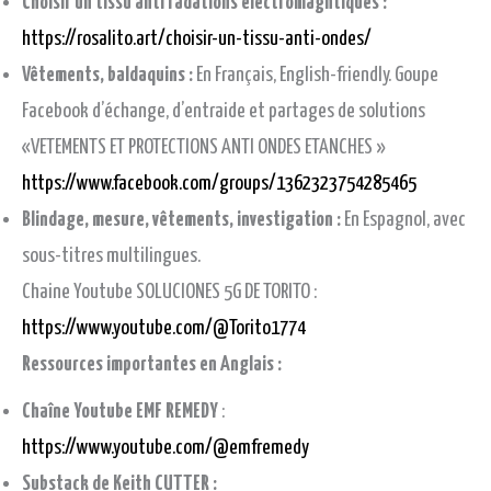
Choisir un tissu anti radations électromagntiques :
https://rosalito.art/choisir-un-tissu-anti-ondes/
Vêtements, baldaquins :
En Français, English-friendly. Goupe
Facebook d’échange, d’entraide et partages de solutions
«VETEMENTS ET PROTECTIONS ANTI ONDES ETANCHES »
https://www.facebook.com/groups/1362323754285465
Blindage, mesure, vêtements, investigation :
En Espagnol, avec
sous-titres multilingues.
Chaine Youtube SOLUCIONES 5G DE TORITO :
https://www.youtube.com/@Torito1774
Ressources importantes en Anglais :
Chaîne Youtube EMF REMEDY
:
https://www.youtube.com/@emfremedy
Substack de Keith CUTTER :