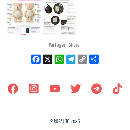
Partager - Share :
Fac
X
W
Tel
Co
Par
eb
ha
eg
py
ta
oo
ts
ra
Lin
ge
k
Ap
m
k
r
p
© ROSALITO 2026